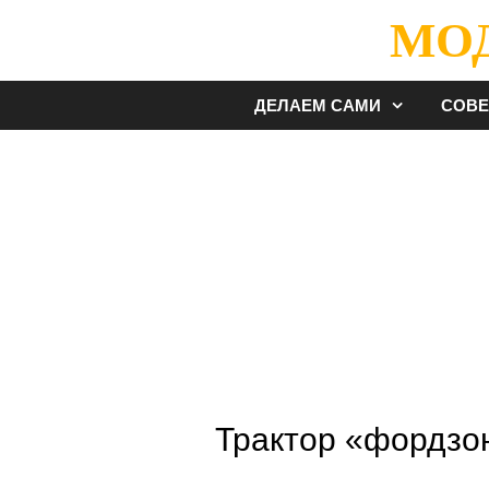
Перейти
МО
к
содержимому
ДЕЛАЕМ САМИ
СОВ
Трактор «фордзо