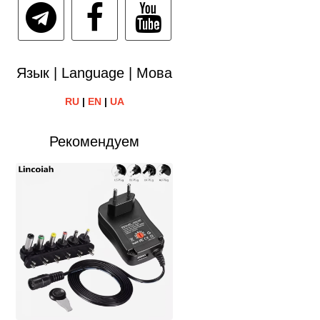
Язык | Language | Мова
RU
|
EN
|
UA
Рекомендуем