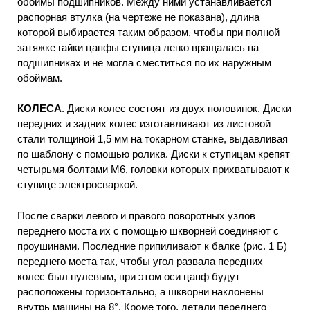
обоймы подшипников. Между ними устанавливается
распорная втулка (на чертеже не показана), длина
которой выбирается таким образом, чтобы при полной
затяжке гайки цапфы ступица легко вращалась па
подшипниках и не могла сместиться по их наружным
обоймам.
КОЛЕСА
. Диски колес состоят из двух половинок. Диски
передних и задних колес изготавливают из листовой
стали толщиной 1,5 мм на токарном станке, выдавливая
по шаблону с помощью ролика. Диски к ступицам крепят
четырьмя болтами М6, головки которых прихватывают к
ступице электросваркой.
После сварки левого и правого поворотных узлов
переднего моста их с помощью шкворней соединяют с
проушинами. Последние припиливают к балке (рис. 1 Б)
переднего моста так, чтобы угол развала передних
колес был нулевым, при этом оси цапф будут
расположены горизонтально, а шкворни наклонены
внутрь машины на 8°. Кроме того, детали переднего