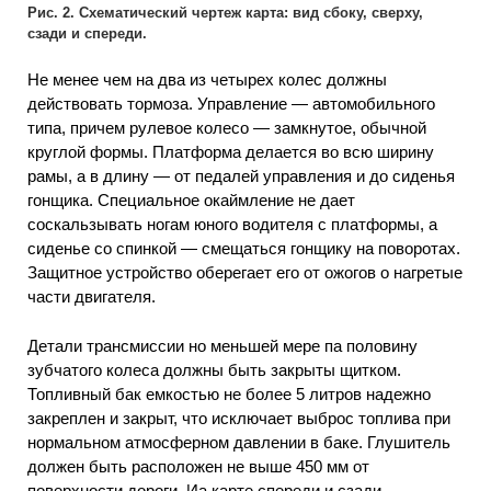
Рис. 2. Схематический чертеж карта: вид сбоку, сверху,
сзади и спереди.
Не менее чем на два из четырех колес должны
действовать тормоза. Управление — автомобильного
типа, причем рулевое колесо — замкнутое, обычной
круглой формы. Платформа делается во всю ширину
рамы, а в длину — от педалей управления и до сиденья
гонщика. Специальное окаймление не дает
соскальзывать ногам юного водителя с платформы, а
сиденье со спинкой — смещаться гонщику на поворотах.
Защитное устройство оберегает его от ожогов о нагретые
части двигателя.
Детали трансмиссии но меньшей мере па половину
зубчатого колеса должны быть закрыты щитком.
Топливный бак емкостью не более 5 литров надежно
закреплен и закрыт, что исключает выброс топлива при
нормальном атмосферном давлении в баке. Глушитель
должен быть расположен не выше 450 мм от
поверхности дороги. Иа карте спереди и сзади