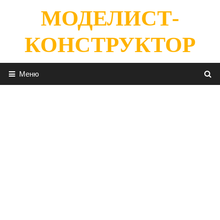
Перейти
МОДЕЛИСТ-
к
содержимому
КОНСТРУКТОР
Меню