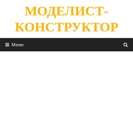
Перейти
МОДЕЛИСТ-
к
содержимому
КОНСТРУКТОР
Меню