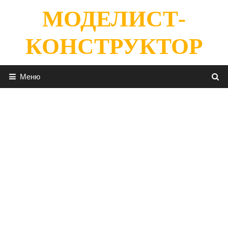
Перейти
МОДЕЛИСТ-
к
содержимому
КОНСТРУКТОР
Меню