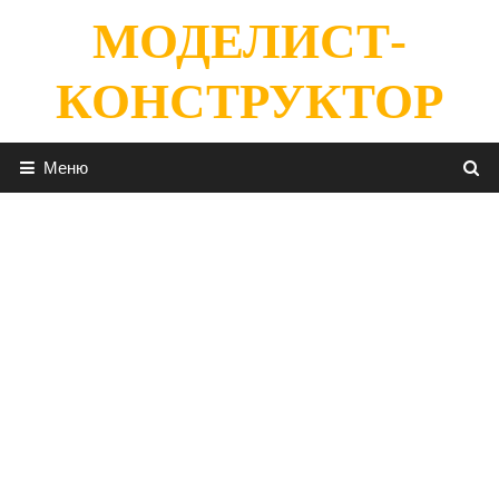
Перейти
МОДЕЛИСТ-
к
содержимому
КОНСТРУКТОР
Меню