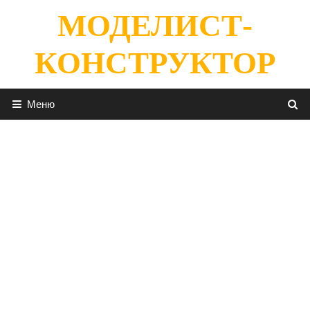
Перейти
МОДЕЛИСТ-
к
содержимому
КОНСТРУКТОР
Меню