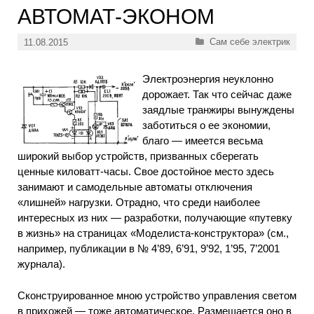
АВТОМАТ-ЭКОНОМ
Рубрики
Сам себе электрик
11.08.2015
Электроэнергия неуклонно
дорожает. Так что сейчас даже
заядлые транжиры вынуждены
заботиться о ее экономии,
благо — имеется весьма
широкий выбор устройств, призванных сберегать
ценные киловатт-часы. Свое достойное место здесь
занимают и самодельные автоматы отключения
«лишней» нагрузки. Отрадно, что среди наиболее
интересных из них — разработки, получающие «путевку
в жизнь» на страницах «Моделиста-конструктора» (см.,
например, публикации в № 4’89, 6’91, 9’92, 1’95, 7’2001
журнала).
Сконструированное мною устройство управления светом
в прихожей — тоже автоматическое. Размещается оно в