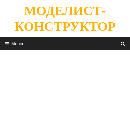
Перейти
МОДЕЛИСТ-
к
содержимому
КОНСТРУКТОР
Меню