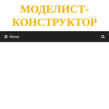
Перейти
МОДЕЛИСТ-
к
содержимому
КОНСТРУКТОР
Меню