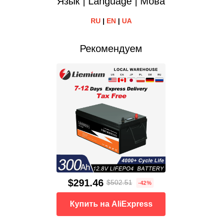
Язык | Language | Мова
RU
|
EN
|
UA
Рекомендуем
$291.46
$502.51
-42%
Купить на AliExpress