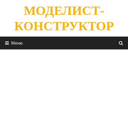
Перейти
МОДЕЛИСТ-
к
содержимому
КОНСТРУКТОР
Меню