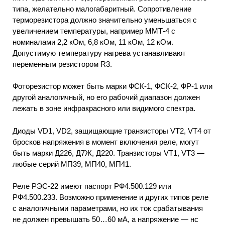
типа, желательно малогабаритный. Сопротивление
терморезистора должно значительно уменьшаться с
увеличением температуры, например ММТ-4 с
номиналами 2,2 кОм, 6,8 кОм, 11 кОм, 12 кОм.
Допустимую температуру нагрева устанавливают
переменным резистором R3.
Фоторезистор может быть марки ФСК-1, ФСК-2, ФР-1 или
другой аналогичный, но его рабочий диапазон должен
лежать в зоне инфракрасного или видимого спектра.
Диоды VD1, VD2, защищающие транзисторы VT2, VT4 от
бросков напряжения в момент включения реле, могут
быть марки Д226, Д7Ж, Д220. Транзисторы VT1, VT3 —
любые серий МП39, МП40, МП41.
Реле РЭС-22 имеют паспорт РФ4.500.129 или
РФ4.500.233. Возможно применение и других типов реле
с аналогичными параметрами, но их ток срабатывания
не должен превышать 50…60 мА, а напряжение — нс