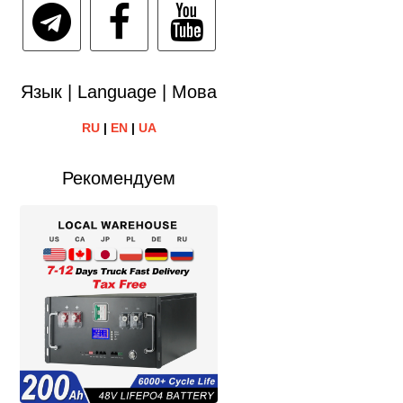
Язык | Language | Мова
RU
|
EN
|
UA
Рекомендуем