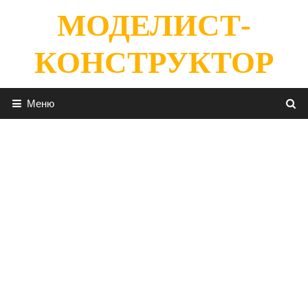
Перейти
МОДЕЛИСТ-
к
содержимому
КОНСТРУКТОР
Меню