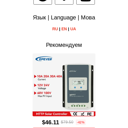
Язык | Language | Мова
RU
|
EN
|
UA
Рекомендуем
$46.11
$79.50
-42%