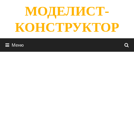
Перейти
МОДЕЛИСТ-
к
содержимому
КОНСТРУКТОР
Меню