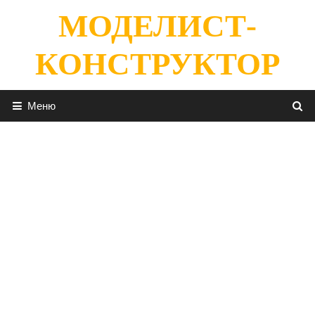
Перейти
МОДЕЛИСТ-
к
содержимому
КОНСТРУКТОР
Меню