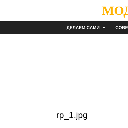
Перейти
МО
к
содержимому
ДЕЛАЕМ САМИ
СОВ
rp_1.jpg