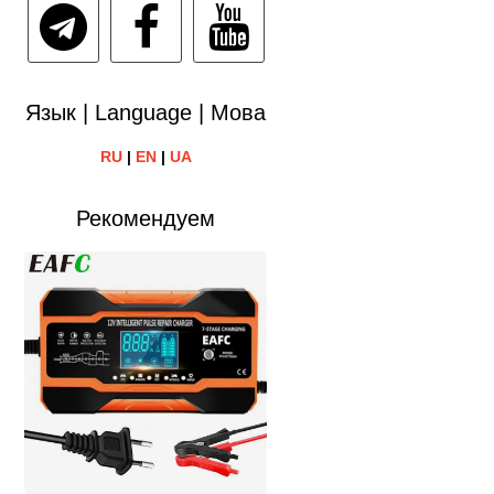
Язык | Language | Мова
RU
|
EN
|
UA
Рекомендуем