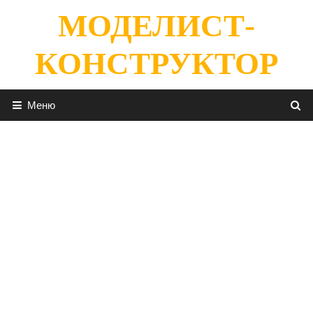
Перейти
МОДЕЛИСТ-
к
содержимому
КОНСТРУКТОР
Меню