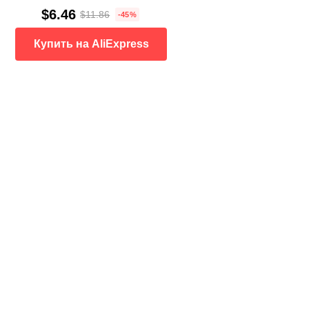
$6.46
$11.86
-45%
Купить на AliExpress