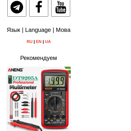
Язык | Language | Мова
RU
|
EN
|
UA
Рекомендуем