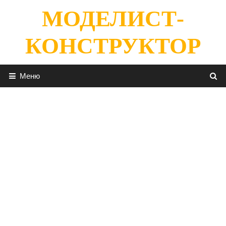
Перейти
МОДЕЛИСТ-
к
содержимому
КОНСТРУКТОР
Меню