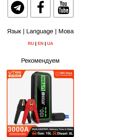
Язык | Language | Мова
RU
|
EN
|
UA
Рекомендуем