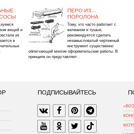
ЬНЫЕ
ПЕРО ИЗ…
АСОСЫ
ПОРОЛОНА
ьзуемся
Тому, кто часто работает с
вом вещей и
ватманом и тушью,
рестали их
рекомендуется сделать
вается в
незамысловатый чертежный
ачительных
инструмент существенно
.
облегчающий многие оформительские работы. В
принципе он представляет...
ОР
ПОДПИСЫВАЙТЕСЬ
П
«ВО
КОН
МОТ