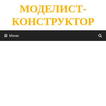
Перейти
МОДЕЛИСТ-
к
содержимому
КОНСТРУКТОР
Меню