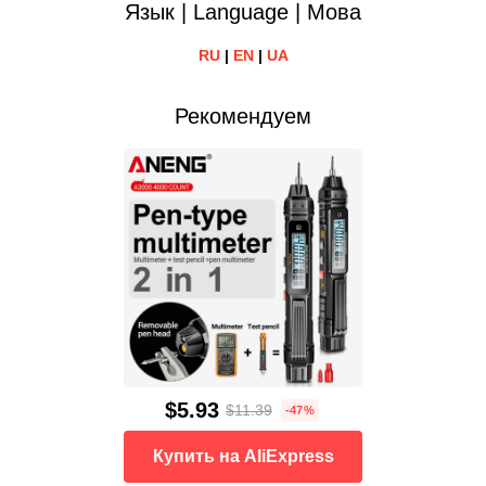
Язык | Language | Мова
RU
|
EN
|
UA
Рекомендуем
$5.93
$11.39
-47%
Купить на AliExpress