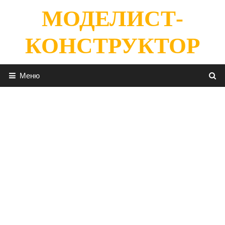
Перейти
МОДЕЛИСТ-
к
содержимому
КОНСТРУКТОР
Меню