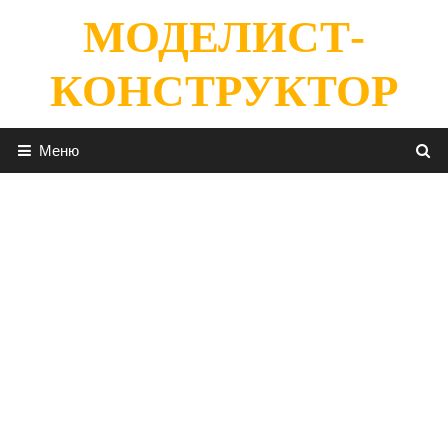
Перейти
МОДЕЛИСТ-
к
содержимому
КОНСТРУКТОР
Меню