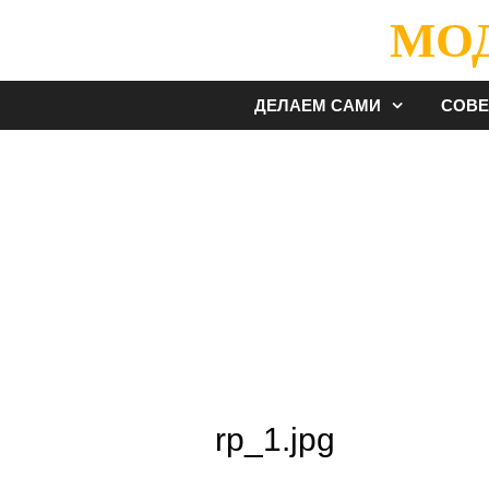
Перейти
МО
к
содержимому
ДЕЛАЕМ САМИ
СОВ
rp_1.jpg