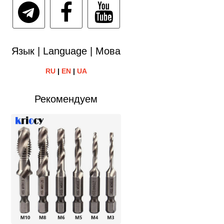
Язык | Language | Мова
RU
|
EN
|
UA
Рекомендуем