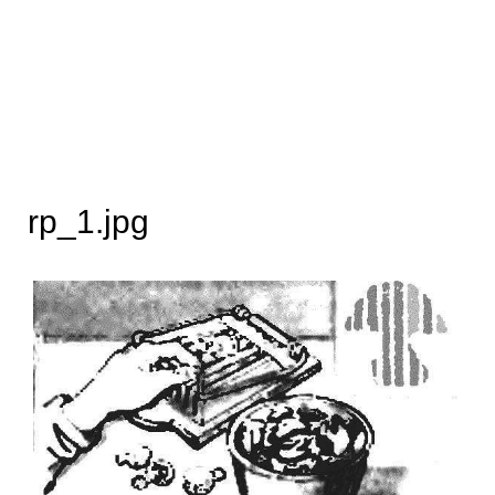
rp_1.jpg