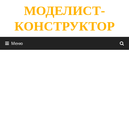
Перейти
МОДЕЛИСТ-
к
содержимому
КОНСТРУКТОР
Меню