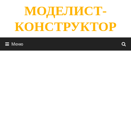
Перейти
МОДЕЛИСТ-
к
содержимому
КОНСТРУКТОР
Меню