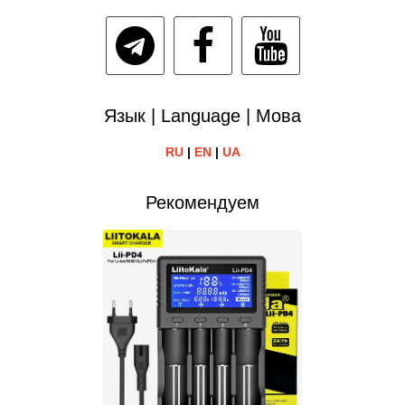
Язык | Language | Мова
RU
|
EN
|
UA
Рекомендуем