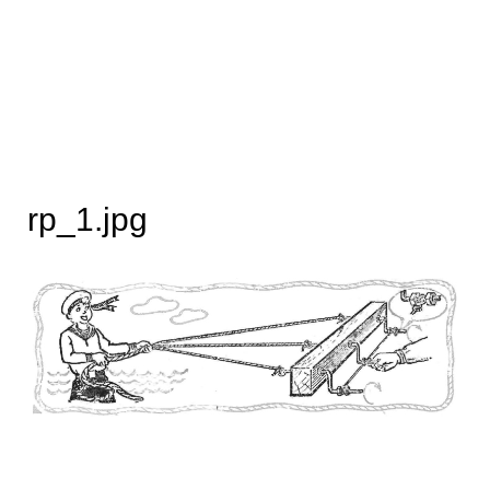
rp_1.jpg