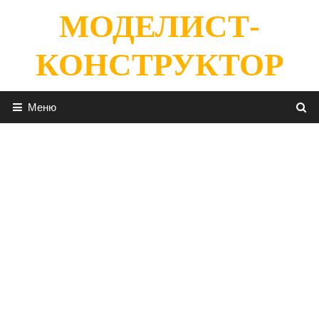
Перейти
МОДЕЛИСТ-
к
содержимому
КОНСТРУКТОР
Меню