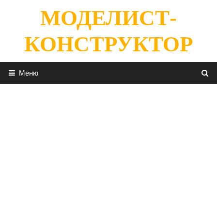
Перейти
МОДЕЛИСТ-
к
содержимому
КОНСТРУКТОР
Меню