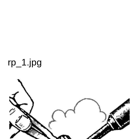
rp_1.jpg