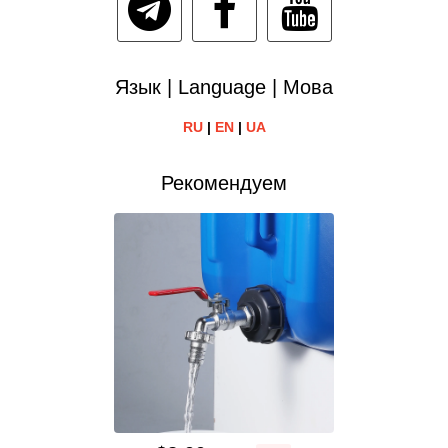
Язык | Language | Мова
RU
|
EN
|
UA
Рекомендуем