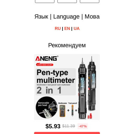
Язык | Language | Мова
RU
|
EN
|
UA
Рекомендуем
$5.93
$11.39
-47%