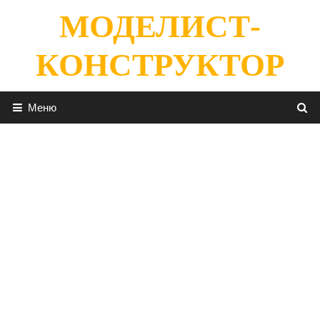
Перейти
МОДЕЛИСТ-
к
содержимому
КОНСТРУКТОР
Меню