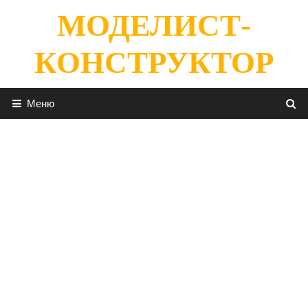
Перейти
МОДЕЛИСТ-
к
содержимому
КОНСТРУКТОР
Меню