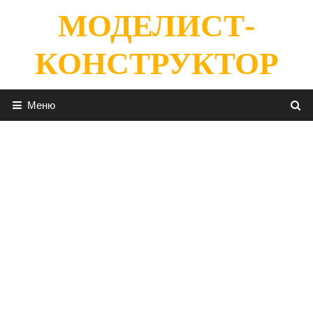
Перейти
МОДЕЛИСТ-
к
содержимому
КОНСТРУКТОР
Меню