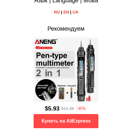
Язык | Language | Мова
RU
|
EN
|
UA
Рекомендуем
$5.93
$11.39
-47%
Купить на AliExpress