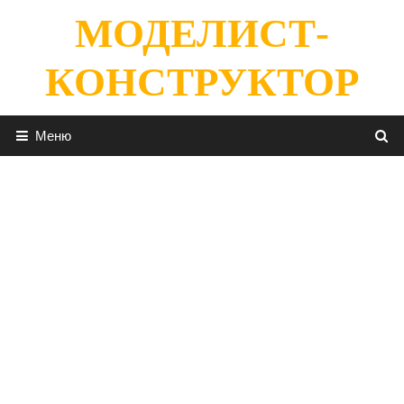
Перейти
МОДЕЛИСТ-
к
содержимому
КОНСТРУКТОР
Меню