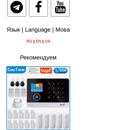
Язык | Language | Мова
RU
|
EN
|
UA
Рекомендуем