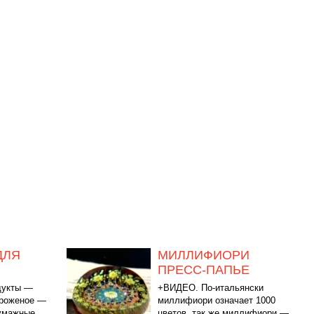
ДЛЯ
МИЛЛИФИОРИ
ПРЕСС-ПАПЬЕ
дукты —
+ВИДЕО. По-итальянски
ороженое —
миллифиори означает 1000
бумажные
цветов, так же миллифиори —