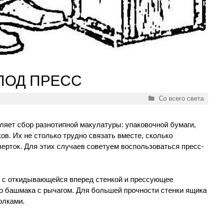
ПОД ПРЕСС
Рубрики
Со всего света
яет сбор разнотипной макулатуры: упаковочной бумаги,
ов. Их не столько трудно связать вместе, сколько
верток. Для этих случаев советуем воспользоваться пресс-
 с откидывающейся вперед стенкой и прессующее
го башмака с рычагом. Для большей прочности стенки ящика
олками.