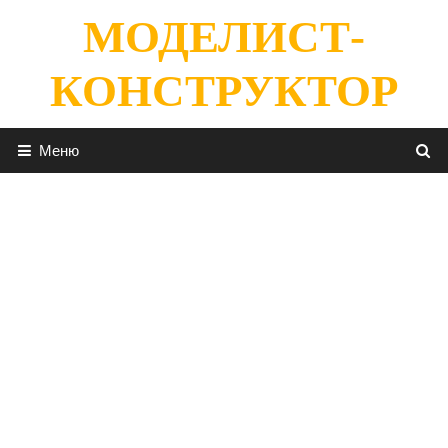
Перейти
МОДЕЛИСТ-
к
содержимому
КОНСТРУКТОР
Меню