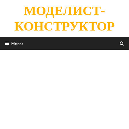
Перейти
МОДЕЛИСТ-
к
содержимому
КОНСТРУКТОР
Меню