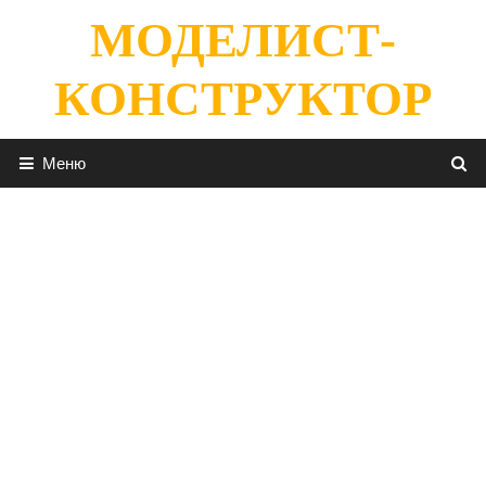
Перейти
МОДЕЛИСТ-
к
содержимому
КОНСТРУКТОР
Меню