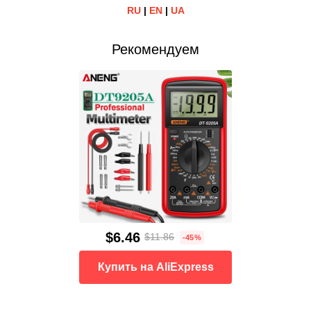
RU
|
EN
|
UA
Рекомендуем
$6.46
$11.86
-45%
Купить на AliExpress