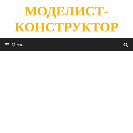
Перейти
МОДЕЛИСТ-
к
содержимому
КОНСТРУКТОР
Меню