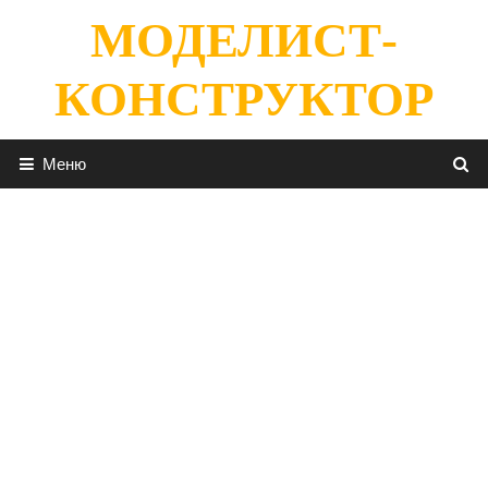
Перейти
МОДЕЛИСТ-
к
содержимому
КОНСТРУКТОР
Меню