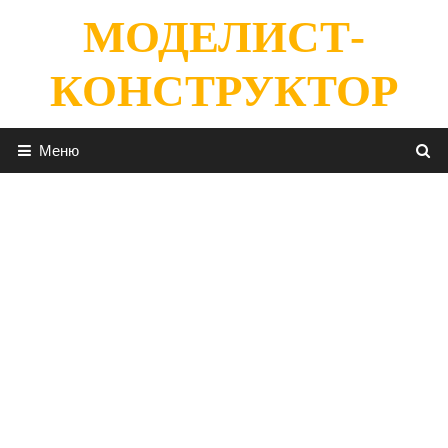
Перейти
МОДЕЛИСТ-
к
содержимому
КОНСТРУКТОР
Меню