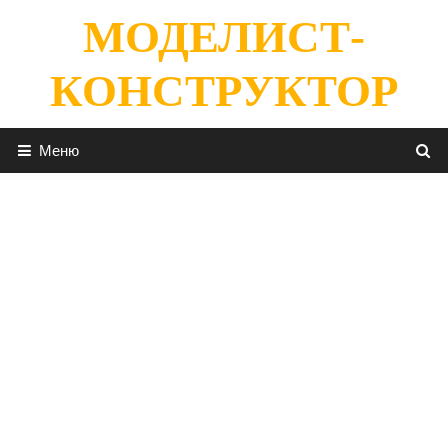
Перейти
МОДЕЛИСТ-
к
содержимому
КОНСТРУКТОР
Меню