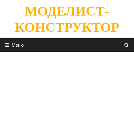
Перейти
МОДЕЛИСТ-
к
содержимому
КОНСТРУКТОР
Меню