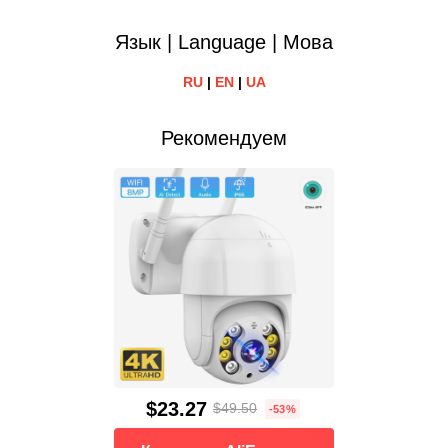
Язык | Language | Мова
RU
|
EN
|
UA
Рекомендуем
$23.27
$49.50
-53%