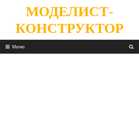
Перейти
МОДЕЛИСТ-
к
содержимому
КОНСТРУКТОР
Меню