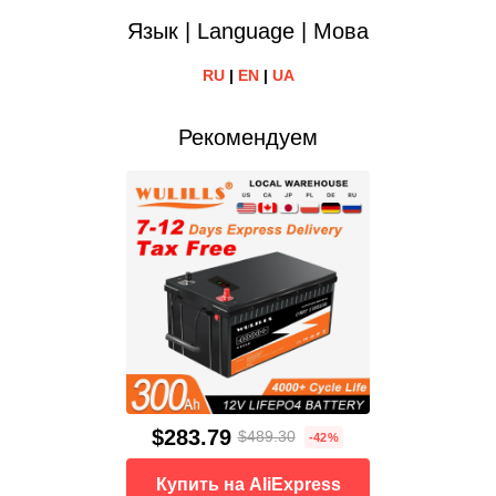
Язык | Language | Мова
RU
|
EN
|
UA
Рекомендуем
$283.79
$489.30
-42%
Купить на AliExpress