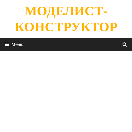
Перейти
МОДЕЛИСТ-
к
содержимому
КОНСТРУКТОР
Меню