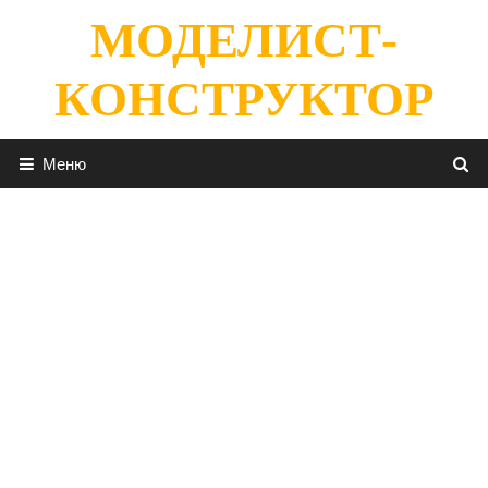
Перейти
МОДЕЛИСТ-
к
содержимому
КОНСТРУКТОР
Меню