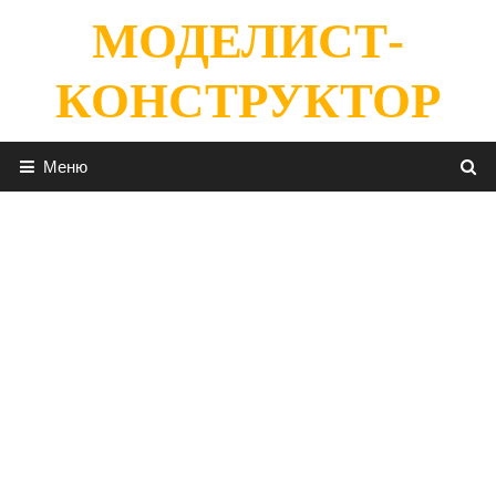
Перейти
МОДЕЛИСТ-
к
содержимому
КОНСТРУКТОР
Меню