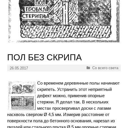
ПОЛ БЕЗ СКРИПА
Рубрики
Со всего света
26.05.2017
Со временем деревянные полы начинают
скрипеть. Устранить этот неприятный
дефект можно, применив опорные
стержни. Я делал так. В нескольких
местах просверливал доски с лагами
насквозь сверлом Ø 4,5 мм. Измерив расстояние от
поверхности пола до бетонного основания, нарезал из
гвоздей или стального прутка Ø 5 мм опорные стержни