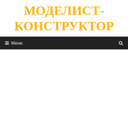
Перейти
МОДЕЛИСТ-
к
содержимому
КОНСТРУКТОР
Меню