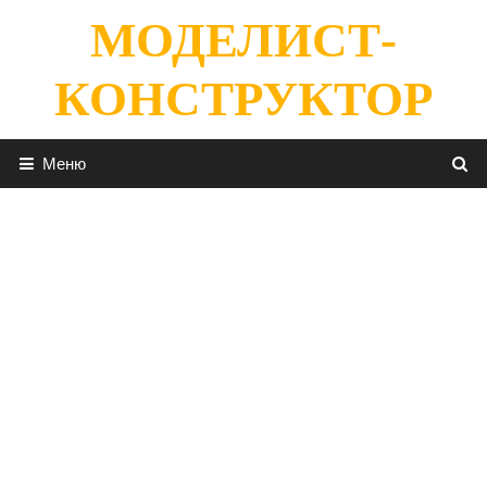
Перейти
МОДЕЛИСТ-
к
содержимому
КОНСТРУКТОР
Меню