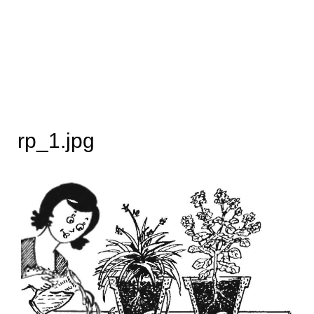
rp_1.jpg