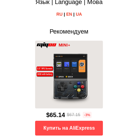
Язык | Language | Мова
RU
|
EN
|
UA
Рекомендуем
$65.14
$67.15
-3%
Купить на AliExpress