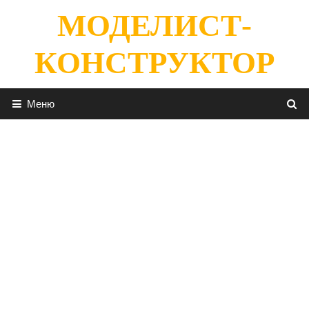
Перейти
МОДЕЛИСТ-
к
содержимому
КОНСТРУКТОР
Меню