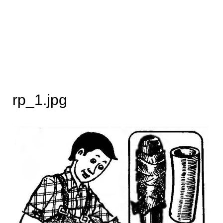
rp_1.jpg