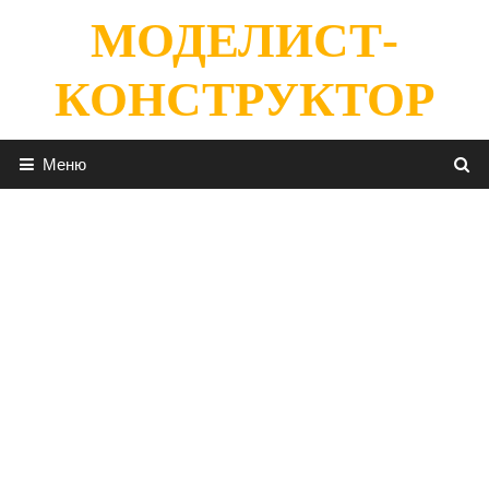
Перейти
МОДЕЛИСТ-
к
содержимому
КОНСТРУКТОР
Меню