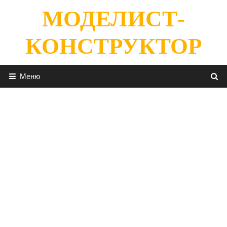
Перейти
МОДЕЛИСТ-
к
содержимому
КОНСТРУКТОР
Меню