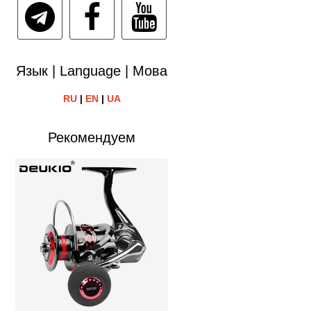
Язык | Language | Мова
RU
|
EN
|
UA
Рекомендуем