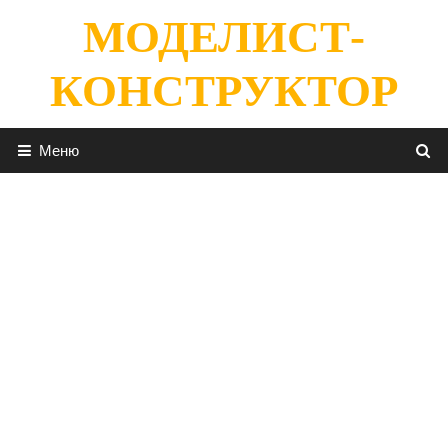
Перейти
МОДЕЛИСТ-
к
содержимому
КОНСТРУКТОР
Меню