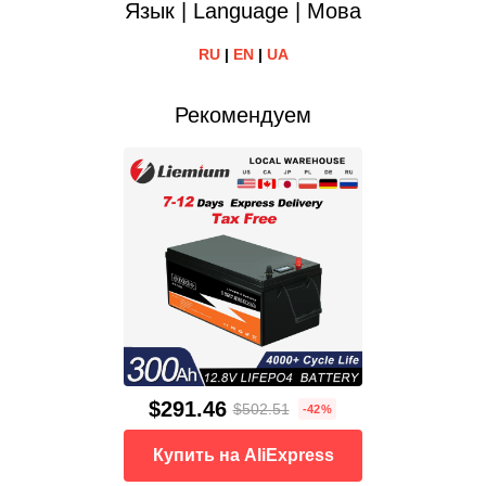
Язык | Language | Мова
RU
|
EN
|
UA
Рекомендуем
$291.46
$502.51
-42%
Купить на AliExpress